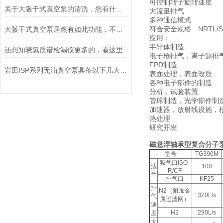
可控制转子旋转速度
关于大阪干式真空泵的清洗，您有什么建议？
大流量排气
多种通信模式
符合安全规格 NRTL/SE
大阪干式真空泵居然有如此功能，不妨进来看看
应用：
半导体制造
还想知晓氦质谱检漏仪更多的，看这里
电子枪排气，离子源排
FPD制造
岩田ISP系列无油真空泵具备以下几大优势
表面处理，表面改质
各种电子部件的制造
分析，试验装置
管球制造，光学部件制
加速器，放射线设施，
热处理
研究开发
磁悬浮轴承型复合
分子泵
型号
TG390M
吸气口ISO-
法
100
R/CF
兰
排气口
KF25
排
N2（附加金
320L/s
气
属过滤网）
速
H2
290L/s
度
大