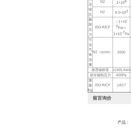
8
N2
1×10
压
缩
3
H2
4.3×10
比
极
-
＜1×10
限
6
ISO-R/CF
Pa/＜
压
-7
1×10
Pa
力
可
达
气
N2（sccm）
2000
体
流
量
推荐辅助泵
≥160L/min
容许辅助压力
400Pa
重
ISO-R/CF
14/17
量
Kg
留言询价
产品：