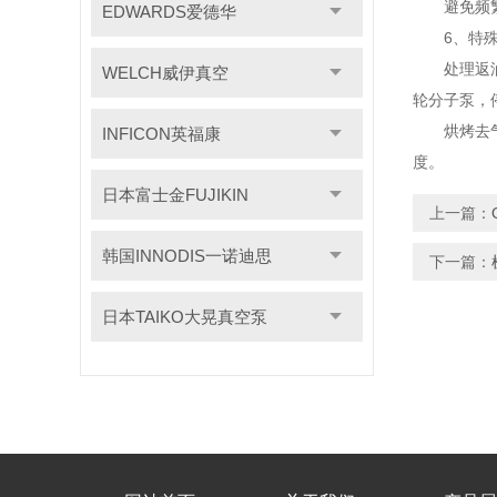
避免频繁启
EDWARDS爱德华
6、特殊
处理返油问
WELCH威伊真空
轮分子泵，
烘烤去气：
INFICON英福康
度。
日本富士金FUJIKIN
上一篇：
韩国INNODIS一诺迪思
下一篇：
日本TAIKO大晃真空泵