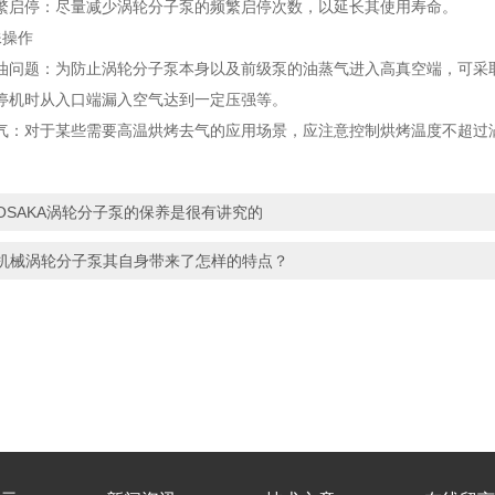
停：尽量减少涡轮分子泵的频繁启停次数，以延长其使用寿命。
操作
题：为防止涡轮分子泵本身以及前级泵的油蒸气进入高真空端，可采取
停机时从入口端漏入空气达到一定压强等。
对于某些需要高温烘烤去气的应用场景，应注意控制烘烤温度不超过涡轮
OSAKA涡轮分子泵的保养是很有讲究的
机械涡轮分子泵其自身带来了怎样的特点？