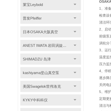
OSAK
莱宝Leybold
1、准备
检查设备：
普发Pfeiffer
清洁环境：
2、启动
日本OSAKA大阪真空
前级泵启动
涡轮分子泵
ANEST IWATA 岩田涡旋干泵
3、运行
温度监控：
SHIMADZU 岛津
压力监控：
4、停机
kashiyama坚山真空泵
逐步降压：
关闭电源：
美国Swagelok世伟洛克
5、维护
定期更换润
KYKY中科科仪
清洁与检查