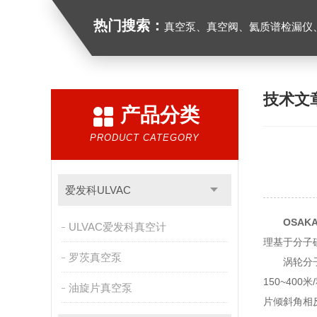
热门搜索：
真空泵、真空阀、氦质谱检漏仪、
技术文
产品分类
PRODUCT CATEGORY
爱发科ULVAC
OSAK
ULVAC爱发科真空计
理基于分子
罗茨真空泵
涡轮分子泵
150~4
油旋片真空泵
片倾斜角相