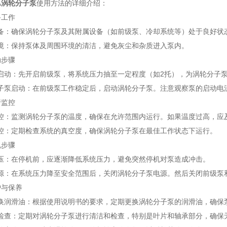
A涡轮分子泵
使用方法的详细介绍：
工作
确保涡轮分子泵及其附属设备（如前级泵、冷却系统等）处于良好状
保持泵体及周围环境的清洁，避免灰尘和杂质进入泵内。
步骤
：先开启前级泵，将系统压力抽至一定程度（如2托），为涡轮分子泵
启动：在前级泵工作稳定后，启动涡轮分子泵。注意观察泵的启动电
监控
监测涡轮分子泵的温度，确保在允许范围内运行。如果温度过高，应
定期检查系统的真空度，确保涡轮分子泵在最佳工作状态下运行。
步骤
在停机前，应逐渐降低系统压力，避免突然停机对泵造成冲击。
在系统压力降至安全范围后，关闭涡轮分子泵电源。然后关闭前级泵
与保养
滑油：根据使用说明书的要求，定期更换涡轮分子泵的润滑油，确保
：定期对涡轮分子泵进行清洁和检查，特别是叶片和轴承部分，确保