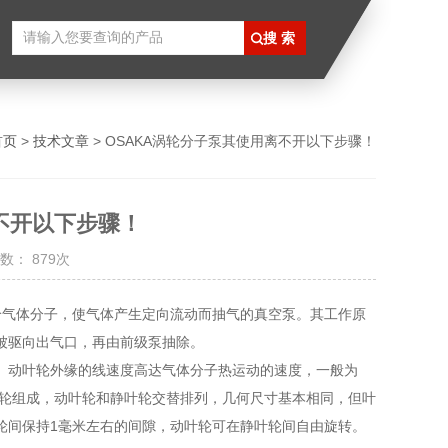
首页
>
技术文章
> OSAKA涡轮分子泵其使用离不开以下步骤！
不开以下步骤！
数： 879次
给气体分子，使气体产生定向流动而抽气的真空泵。其工作原
被驱向出气口，再由前级泵抽除。
动叶轮外缘的线速度高达气体分子热运动的速度，一般为
静叶轮组成，动叶轮和静叶轮交替排列，几何尺寸基本相同，但叶
轮间保持1毫米左右的间隙，动叶轮可在静叶轮间自由旋转。