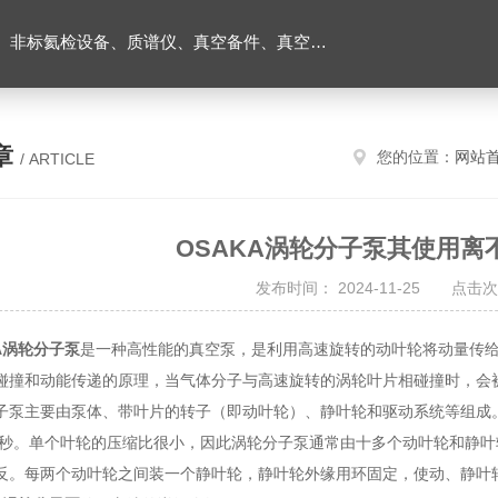
非标氦检设备、质谱仪、真空备件、真空维修
章
您的位置：
网站
/ ARTICLE
OSAKA涡轮分子泵其使用离
发布时间： 2024-11-25 点击次
A涡轮分子泵
是一种高性能的真空泵，是利用高速旋转的动叶轮将动量传
碰撞和动能传递的原理，当气体分子与高速旋转的涡轮叶片相碰撞时，会
主要由泵体、带叶片的转子（即动叶轮）、静叶轮和驱动系统等组成。
00米/秒。单个叶轮的压缩比很小，因此涡轮分子泵通常由十多个动叶轮和
反。每两个动叶轮之间装一个静叶轮，静叶轮外缘用环固定，使动、静叶